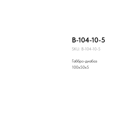
В-104-10-5
SKU:
В-104-10-5
Габбро-диабаз
100х50х5