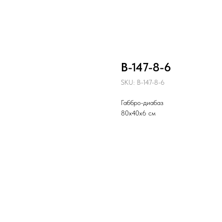
В-147-8-6
SKU:
В-147-8-6
Габбро-диабаз
80х40х6 см